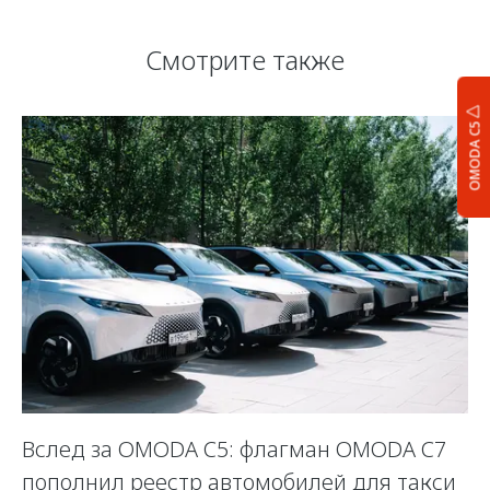
Смотрите также
OMODA C5
Вслед за OMODA C5: флагман OMODA C7
С
пополнил реестр автомобилей для такси
п