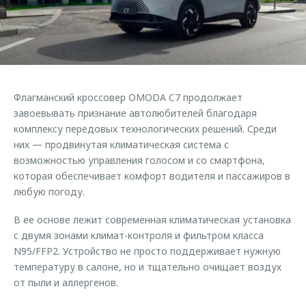
Страхование
Клиентская поддержка
Обратная связь
Кредитный калькулятор
O&J Автоклуб
Аксессуары
Клуб владельцев OMODA
Одежда и сувениры
Приложение O&J
Флагманский кроссовер OMODA C7 продолжает
Оригинальные аксессуары
завоевывать признание автолюбителей благодаря
Аксессуары
Запчасти
комплексу передовых технологических решений. Среди
Одежда и сувениры
них — продвинутая климатическая система с
Трейд-ин
Оригинальные аксессуары
возможностью управления голосом и со смартфона,
которая обеспечивает комфорт водителя и пассажиров в
Калькулятор трейд-ин
Запчасти
любую погоду.
В ее основе лежит современная климатическая установка
с двумя зонами климат-контроля и фильтром класса
N95/FFP2. Устройство не просто поддерживает нужную
температуру в салоне, но и тщательно очищает воздух
от пыли и аллергенов.