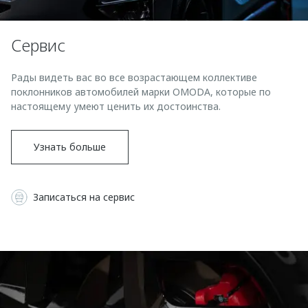
Страхование
Клиентская поддержка
Обратная связь
Кредитный калькулятор
O&J Автоклуб
Сервис
Аксессуары
Клуб владельцев OMODA
Рады видеть вас во все возрастающем коллективе
Одежда и сувениры
Приложение O&J
поклонников автомобилей марки OMODA, которые по
Оригинальные аксессуары
настоящему умеют ценить их достоинства.
Аксессуары
Запчасти
Одежда и сувениры
Узнать больше
Трейд-ин
Оригинальные аксессуары
Калькулятор трейд-ин
Запчасти
Записаться на сервис