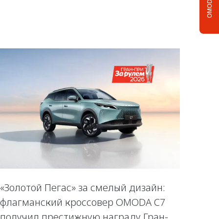
OMODA C5
«Золотой Пегас» за смелый дизайн:
флагманский кроссовер OMODA C7
получил престижную награду Гран-