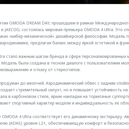
иятии OMODA DREAM DAY, прошедшем в рамках Международног
 JAECOO, состоялась мировая премьера OMODA 4 Ultra. Это сп
амках «кибер-механической» дизайнерской философии. Модель 
 аэродинамике, предлагая баланс между яркой эстетикой и фун
tra стало важным шагом бренда в сфере персонализированных
 Модель была создана в тесном диалоге с пользователями мо
амовыражению и отказу от стереотипов.
продуман до мелочей. Аэродинамический обвес с задним спойл
создает стремительный силуэт, но и повышает устойчивость на
ркала в карбоновом стиле, яркие накладки на тормозные суппорт
ивают спортивный характер модели и индивидуальность её обл
 OMODA 4 Ultra соответствует его динамичному экстерьеру. А
лю (ADAS) уровня L2+, обеспечивающую комфорт и безопаснос