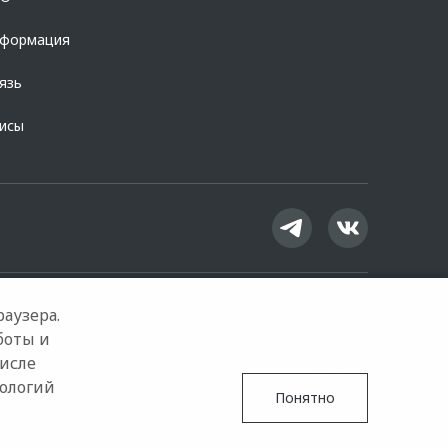
нформация
язь
висы
аузера.
боты и
числе
Google Play
App Store
нологий
Понятно