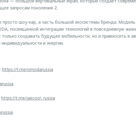
лона — большой вертикальный экран, который создает соврем
щее запросам поколения Z.
е просто шоу-кар, а часть большой экосистемы бренда. Модель
DA, посвященной интеграции технологий в повседневную жизнь
 только создавать будущее мобильности, но и привносить в 
индивидуальности и энергии.
:
https://t.me/omodarussia
arussia
:
https://t.me/jaecoo\_russia
orussia