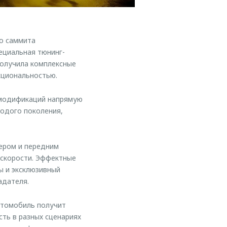
о саммита
ециальная тюнинг-
получила комплексные
кциональностью.
 модификаций напрямую
лодого поколения,
ером и передним
 скорости. Эффектные
ы и эксклюзивный
адателя.
втомобиль получит
ть в разных сценариях