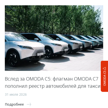
OMODA C5
Вслед за OMODA C5: флагман OMODA C7
С
пополнил реестр автомобилей для такси
п
а
31 июля 2026
5 
Подробнее