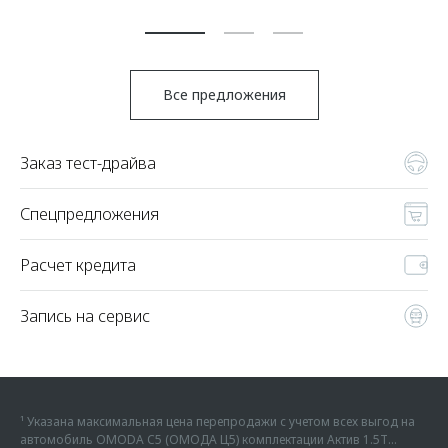
По
Все предложения
Заказ тест-драйва
Спецпредложения
Расчет кредита
Запись на сервис
¹ Указана максимальная цена перепродажи с учетом всех выгод на
автомобиль OMODA C5 (ОМОДА Ц5) комплектации Актив 1.5Т