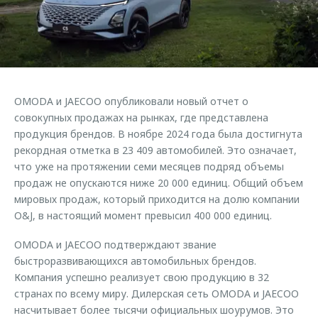
Страхование
Клиентская поддержка
Обратная связь
Кредитный калькулятор
O&J Автоклуб
Аксессуары
Клуб владельцев OMODA
Одежда и сувениры
Приложение O&J
OMODA и JAECOO опубликовали новый отчет о
Оригинальные аксессуары
совокупных продажах на рынках, где представлена
Аксессуары
Запчасти
продукция брендов. В ноябре 2024 года была достигнута
Одежда и сувениры
рекордная отметка в 23 409 автомобилей. Это означает,
Трейд-ин
Оригинальные аксессуары
что уже на протяжении семи месяцев подряд объемы
продаж не опускаются ниже 20 000 единиц. Общий объем
Калькулятор трейд-ин
Запчасти
мировых продаж, который приходится на долю компании
O&J, в настоящий момент превысил 400 000 единиц.
OMODA и JAECOO подтверждают звание
быстроразвивающихся автомобильных брендов.
Компания успешно реализует свою продукцию в 32
странах по всему миру. Дилерская сеть OMODA и JAECOO
насчитывает более тысячи официальных шоурумов. Это