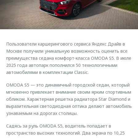
Страхование
Клиентская поддержка
Обратная связь
Кредитный калькулятор
O&J Автоклуб
Аксессуары
Клуб владельцев OMODA
Одежда и сувениры
Приложение O&J
Пользователи каршерингового сервиса Яндекс Драйв в
Оригинальные аксессуары
Москве получили уникальную возможность оценить все
Аксессуары
Запчасти
преимущества седана комфорт-класса OMODA S5. В июле
Одежда и сувениры
2025 года автопарк пополнился 50 технологичными
Трейд-ин
Оригинальные аксессуары
автомобилями в комплектации Classic.
Калькулятор трейд-ин
Запчасти
OMODA S5 — это динамичный городской седан, который
мгновенно привлекает внимание своим ярким спортивным
обликом. Характерная решетка радиатора Star Diamond и
выразительная светодиодная оптика делают автомобиль
узнаваемым на дорогах столицы.
Садясь за руль OMODA S5, водитель попадает в
пространство высоких технологий. Два экрана по 10,25