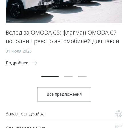
Вслед за OMODA C5: флагман OMODA C7
С
пополнил реестр автомобилей для такси
п
а
31 июля 2026
5 
Подробнее
По
Все предложения
Заказ тест-драйва