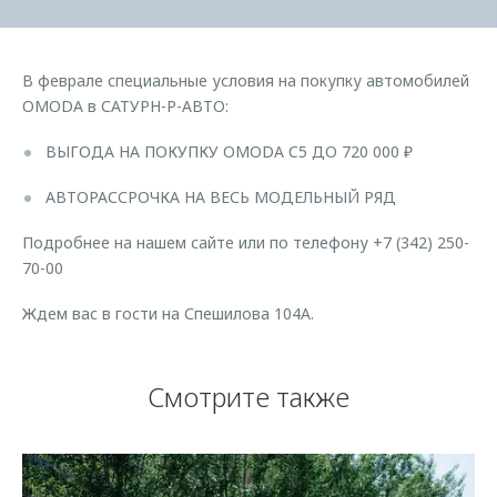
Страхование
Клиентская поддержка
Обратная связь
Кредитный калькулятор
O&J Автоклуб
В феврале специальные условия на покупку автомобилей
Аксессуары
Клуб владельцев OMODA
OMODA в САТУРН-Р-АВТО:
Одежда и сувениры
Приложение O&J
ВЫГОДА НА ПОКУПКУ OMODA C5 ДО 720 000 ₽
Оригинальные аксессуары
Аксессуары
АВТОРАССРОЧКА НА ВЕСЬ МОДЕЛЬНЫЙ РЯД
Запчасти
Одежда и сувениры
Подробнее на нашем сайте или по телефону +7 (342) 250-
Трейд-ин
Оригинальные аксессуары
70-00
Калькулятор трейд-ин
Запчасти
Ждем вас в гости на Спешилова 104А.
Смотрите также