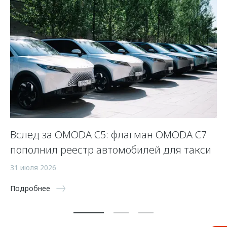
Вслед за OMODA C5: флагман OMODA C7
С
пополнил реестр автомобилей для такси
п
а
31 июля 2026
5 
Подробнее
По