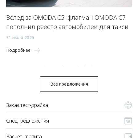
Вслед за OMODA C5: флагман OMODA C7
С
пополнил реестр автомобилей для такси
п
а
31 июля 2026
5 
Подробнее
По
Все предложения
Заказ тест-драйва
Спецпредложения
Расчет кредита