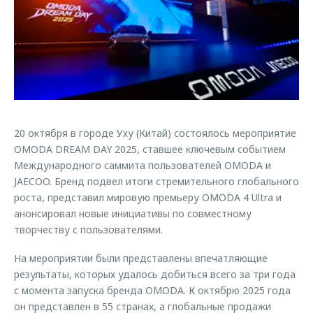
Страхование
Клиентская поддержка
Обратная связь
Кредитный калькулятор
O&J Автоклуб
Аксессуары
Клуб владельцев OMODA
Одежда и сувениры
Приложение O&J
Оригинальные аксессуары
Аксессуары
Запчасти
20 октября в городе Уху (Китай) состоялось мероприятие
Одежда и сувениры
OMODA DREAM DAY 2025, ставшее ключевым событием
Трейд-ин
Оригинальные аксессуары
Международного саммита пользователей OMODA и
JAECOO. Бренд подвел итоги стремительного глобального
Калькулятор трейд-ин
Запчасти
роста, представил мировую премьеру OMODA 4 Ultra и
анонсировал новые инициативы по совместному
творчеству с пользователями.
На мероприятии были представлены впечатляющие
результаты, которых удалось добиться всего за три года
с момента запуска бренда OMODA. К октябрю 2025 года
он представлен в 55 странах, а глобальные продажи