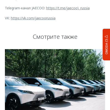
Telegram-канал JAECOO:
https://t.me/jaecoo\_russia
VK:
https://vk.com/jaecoorussia
Смотрите также
OMODA C5