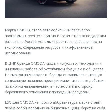
Страхование
Клиентская поддержка
Обратная связь
Кредитный калькулятор
O&J Автоклуб
Аксессуары
Клуб владельцев OMODA
Марка OMODA стала автомобильным партнером
Одежда и сувениры
Приложение O&J
программы GreenTech Startup Booster с целью поддержки
Оригинальные аксессуары
развития в России молодых проектов, направленных на
Аксессуары
Запчасти
экологию, сбережение ресурсов и их эффективное
Одежда и сувениры
использование.
Трейд-ин
Оригинальные аксессуары
В ДНК бренда OMODA: мода и искусство, технологии и
Калькулятор трейд-ин
Запчасти
инновации, забота об устойчивом будущем и обществе.
Не смотря на молодость бренда он занимает активную
социальную позицию, предпринимает активные действия
по многим направлениям, в частности и в сторону
бережливого отношения к природным ресурсам.
ESG для OMODA не просто аббревиатура: марка ставит
перед собой довольно амбициозные цели, берёт на себя