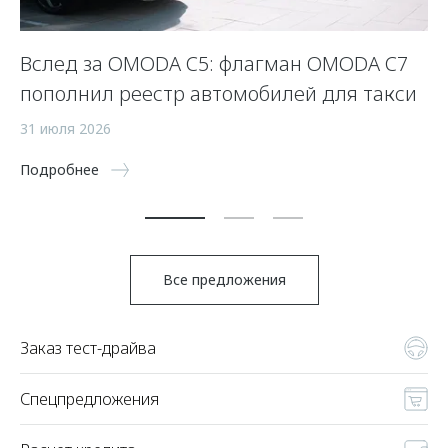
Вслед за OMODA C5: флагман OMODA C7
С
пополнил реестр автомобилей для такси
п
а
31 июля 2026
5 
Подробнее
По
Все предложения
Заказ тест-драйва
Спецпредложения