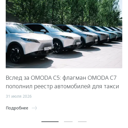
Вслед за OMODA C5: флагман OMODA C7
С
пополнил реестр автомобилей для такси
п
а
31 июля 2026
5 
Подробнее
По