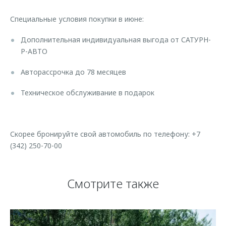
Страхование
Клиентская поддержка
Обратная связь
Специальные условия покупки в июне:
Кредитный калькулятор
O&J Автоклуб
Дополнительная индивидуальная выгода от САТУРН-
Аксессуары
Клуб владельцев OMODA
Р-АВТО
Одежда и сувениры
Приложение O&J
Авторассрочка до 78 месяцев
Оригинальные аксессуары
Аксессуары
Техническое обслуживание в подарок
Запчасти
Одежда и сувениры
Трейд-ин
Оригинальные аксессуары
Калькулятор трейд-ин
Запчасти
Скорее бронируйте свой автомобиль по телефону: +7
(342) 250-70-00
Смотрите также