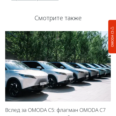
Смотрите также
OMODA C5
Вслед за OMODA C5: флагман OMODA C7
С