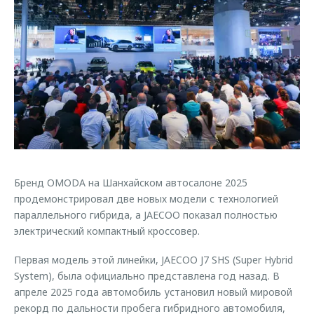
Страхование
Клиентская поддержка
Обратная связь
Кредитный калькулятор
O&J Автоклуб
Аксессуары
Клуб владельцев OMODA
Одежда и сувениры
Приложение O&J
Оригинальные аксессуары
Аксессуары
Запчасти
Одежда и сувениры
Трейд-ин
Оригинальные аксессуары
Бренд OMODA на Шанхайском автосалоне 2025
Калькулятор трейд-ин
Запчасти
продемонстрировал две новых модели с технологией
параллельного гибрида, а JAECOO показал полностью
электрический компактный кроссовер.
Первая модель этой линейки, JAECOO J7 SHS (Super Hybrid
System), была официально представлена год назад. В
апреле 2025 года автомобиль установил новый мировой
рекорд по дальности пробега гибридного автомобиля,