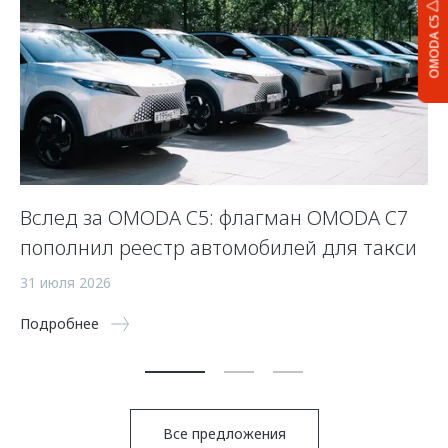
OMODA C5
Вслед за OMODA C5: флагман OMODA C7
С
пополнил реестр автомобилей для такси
п
а
31 июля 2026
5 
Подробнее
По
Все предложения