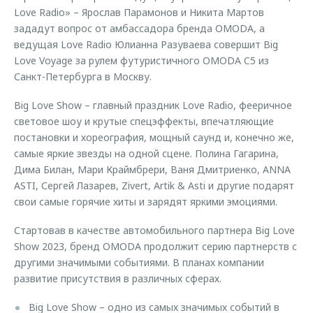
Love Radio» – Ярослав Парамонов и Никита Мартов
зададут вопрос от амбассадора бренда OMODA, а
ведущая Love Radio Юлианна Разуваева совершит Big
Love Voyage за рулем футуристичного OMODA C5 из
Санкт-Петербурга в Москву.
Big Love Show – главный праздник Love Radio, фееричное
световое шоу и крутые спецэффекты, впечатляющие
постановки и хореография, мощный саунд и, конечно же,
самые яркие звезды на одной сцене. Полина Гагарина,
Дима Билан, Мари Краймбрери, Ваня Дмитриенко, ANNA
ASTI, Сергей Лазарев, Zivert, Artik & Asti и другие подарят
свои самые горячие хиты и зарядят яркими эмоциями.
Стартовав в качестве автомобильного партнера Big Love
Show 2023, бренд OMODA продолжит серию партнерств с
другими значимыми событиями. В планах компании
развитие присутствия в различных сферах.
Big Love Show – одно из самых значимых событий в