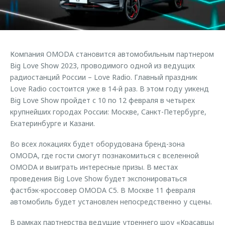
Страхование
Клиентская поддержка
Обратная связь
Кредитный калькулятор
O&J Автоклуб
Аксессуары
Клуб владельцев OMODA
Компания OMODA становится автомобильным партнером
Одежда и сувениры
Приложение O&J
Big Love Show 2023, проводимого одной из ведущих
Оригинальные аксессуары
радиостанций России – Love Radio. Главный праздник
Аксессуары
Love Radio состоится уже в 14-й раз. В этом году уикенд
Запчасти
Big Love Show пройдет с 10 по 12 февраля в четырех
Одежда и сувениры
крупнейших городах России: Москве, Санкт-Петербурге,
Трейд-ин
Оригинальные аксессуары
Екатеринбурге и Казани.
Калькулятор трейд-ин
Запчасти
Во всех локациях будет оборудована бренд-зона
OMODA, где гости смогут познакомиться с вселенной
OMODA и выиграть интересные призы. В местах
проведения Big Love Show будет экспонироваться
фастбэк-кроссовер OMODA C5. В Москве 11 февраля
автомобиль будет установлен непосредственно у сцены.
В рамках партнерства ведущие утреннего шоу «Красавцы