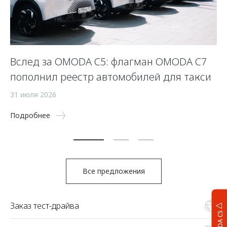
Вслед за OMODA C5: флагман OMODA C7
С
пополнил реестр автомобилей для такси
п
а
31 июля 2026
5 
Подробнее
По
Все предложения
Заказ тест-драйва
OMODA C5